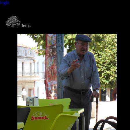
login
f
otos