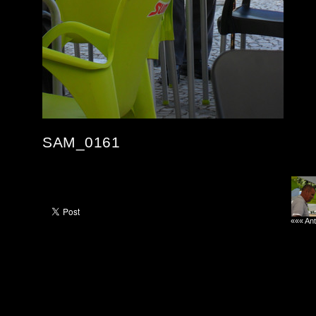
SAM_0161
««« Ant