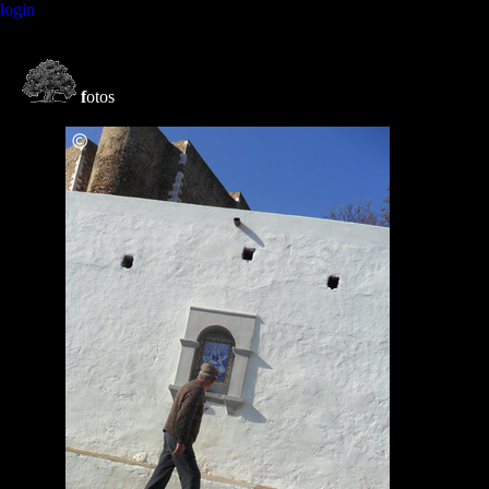
login
f
otos