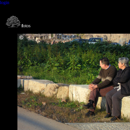
login
f
otos