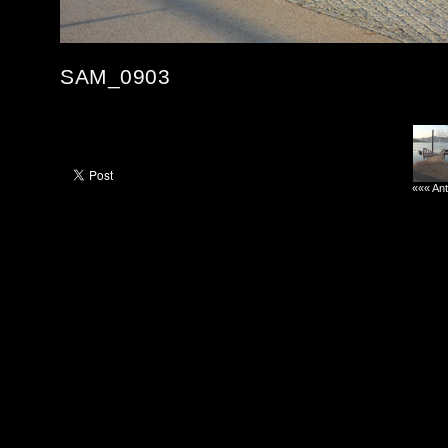
SAM_0903
««« Ant