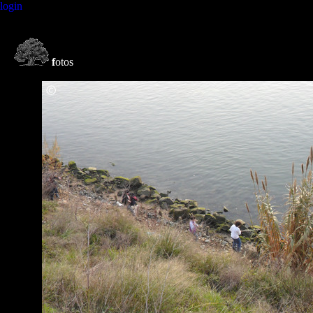
login
f
otos