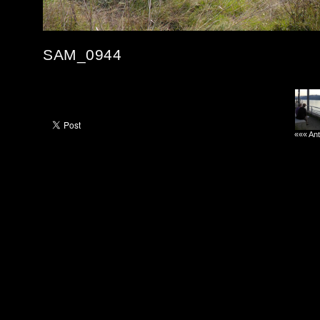
SAM_0944
««« Ant