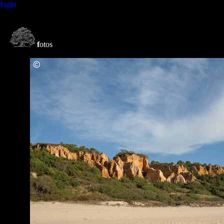
login
f
otos