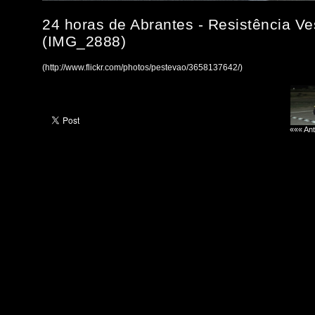
24 horas de Abrantes - Resistência V
(IMG_2888)
(http://www.flickr.com/photos/pestevao/3658137642/)
««« Ant