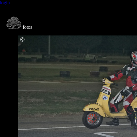
login
f
otos