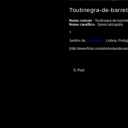
Toutinegra-de-barrete
Nome comum
- Toutinegra-de-barret
Nome científico
-
Sylvia atricapilla
?
Jardins da
Gulbenkian
, Lisboa, Portu
(http://www.flickr.com/photos/pestev