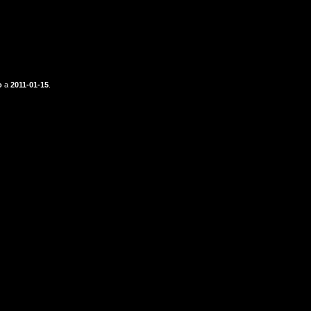
o
a
2011-01-15
.