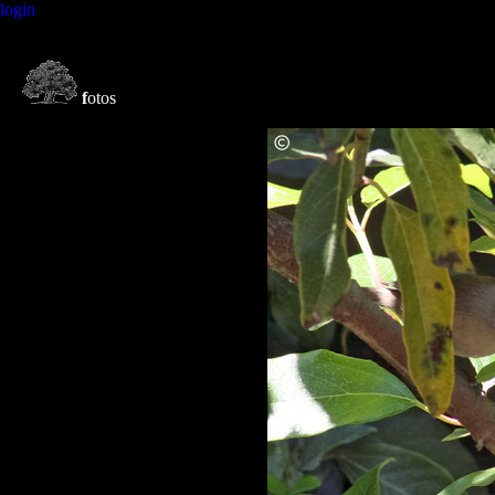
login
f
otos