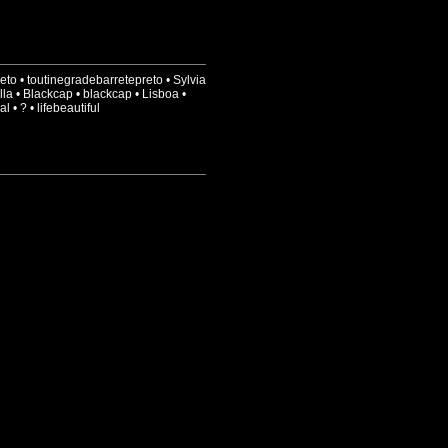
reto
•
toutinegradebarretepreto
•
Sylvia
lla
•
Blackcap
•
blackcap
•
Lisboa
•
al
•
?
•
lifebeautiful