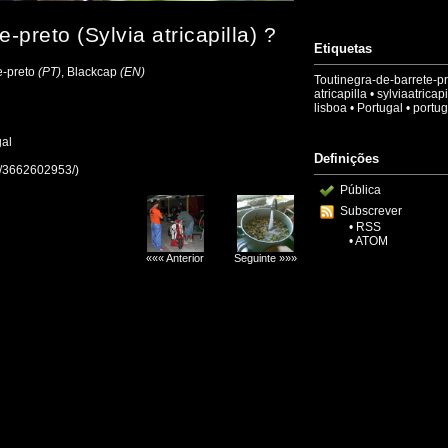
-preto (Sylvia atricapilla) ?
Etiquetas
e-preto
(PT)
, Blackcap
(EN)
Toutinegra-de-barrete-p
atricapilla
•
sylviaatricapi
lisboa
•
Portugal
•
portug
gal
Definições
ao/3662602953/)
Pública
Subscrever
•
RSS
•
ATOM
««« Anterior
Seguinte »»»