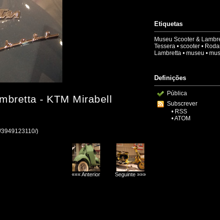
Etiquetas
Museu Scooter & Lambre
Tessera
•
scooter
•
Roda
Lambretta
•
museu
•
mu
Definições
Pública
mbretta - KTM Mirabell
Subscrever
•
RSS
•
ATOM
ao/3949123110/)
««« Anterior
Seguinte »»»