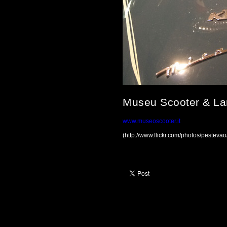
Museu Scooter & La
www.museoscooter.it
(http://www.flickr.com/photos/pestev