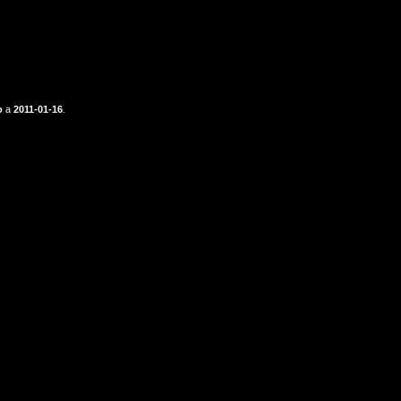
o
a
2011-01-16
.