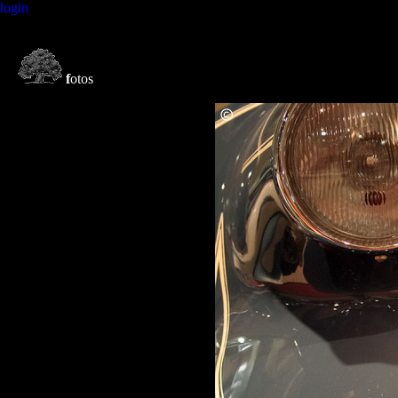
login
f
otos