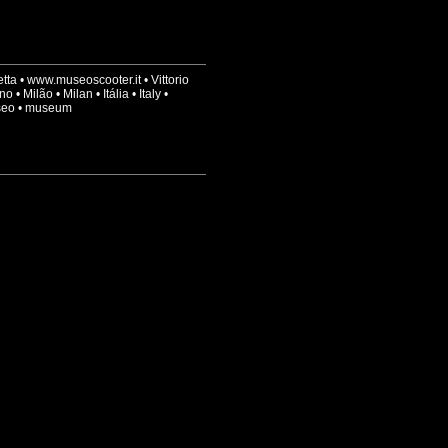
tta
•
www.museoscooter.it
•
Vittorio
no
•
Milão
•
Milan
•
Itália
•
Italy
•
seo
•
museum