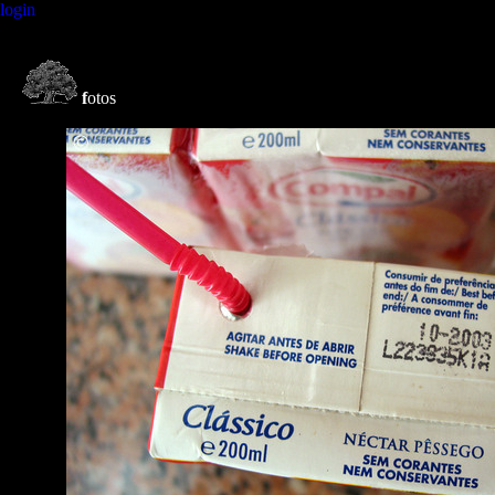
login
f
otos