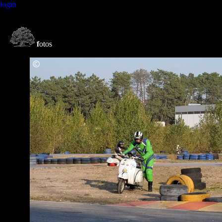
login
f
otos