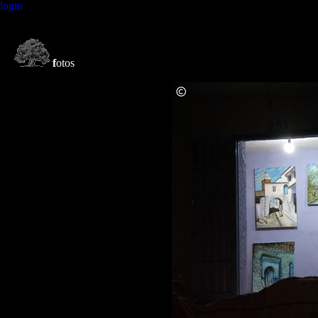
login
f
otos