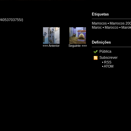
Etiquetas
ao/4053703755/)
Marrocos
•
Marrocos 20
Maroc
•
Marocco
•
Maro
Definições
««« Anterior
Seguinte »»»
Pública
Subscrever
•
RSS
•
ATOM