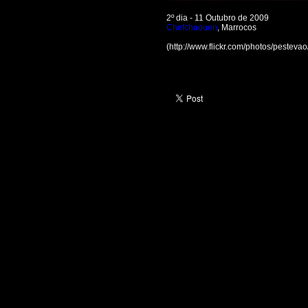
2º dia - 11 Outubro de 2009
Chefchaouen
, Marrocos
(http://www.flickr.com/photos/pestev