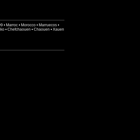
09
•
Marroc
•
Morocco
•
Marruecos
•
kko
•
Chefchaouen
•
Chaouen
•
Xauen