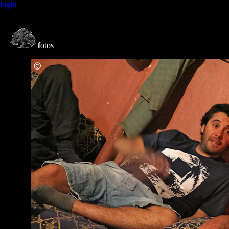
login
f
otos