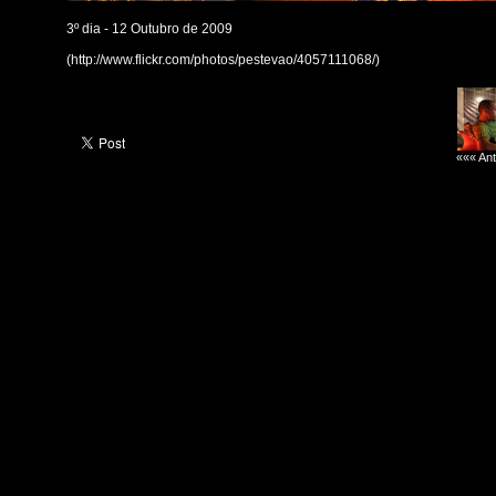
3º dia - 12 Outubro de 2009
(http://www.flickr.com/photos/pestevao/4057111068/)
««« Ant