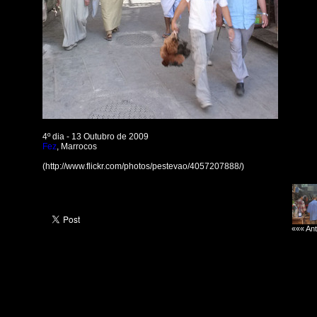
4º dia - 13 Outubro de 2009
Fez
, Marrocos
(http://www.flickr.com/photos/pestevao/4057207888/)
««« Ant