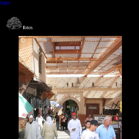
login
f
otos