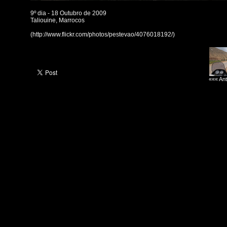
9º dia - 18 Outubro de 2009
Taliouine, Marrocos
(http://www.flickr.com/photos/pestevao/4076018192/)
««« Ant