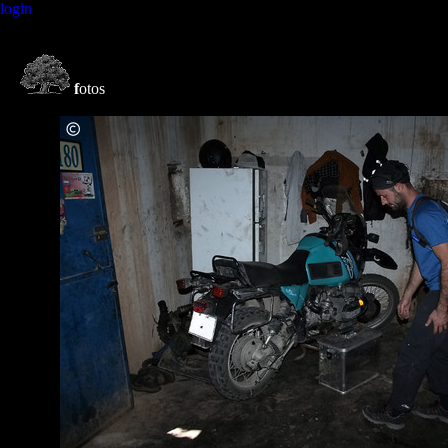
login
f
otos