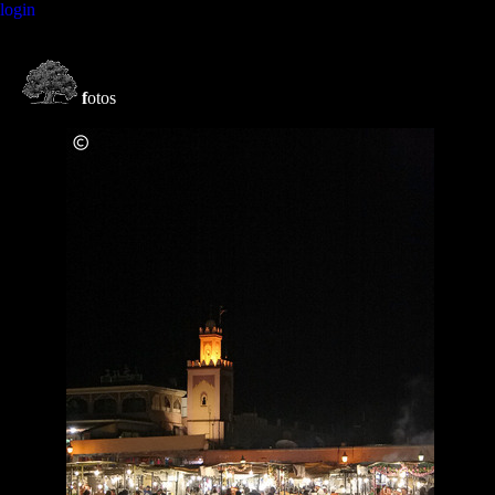
login
f
otos