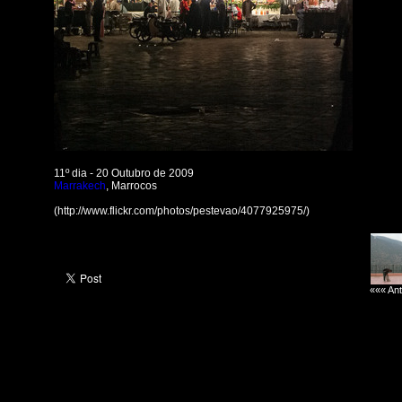
11º dia - 20 Outubro de 2009
Marrakech
, Marrocos
(http://www.flickr.com/photos/pestevao/4077925975/)
««« Ant