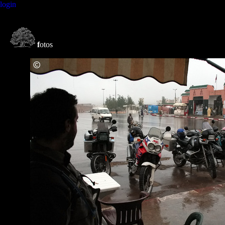
login
f
otos