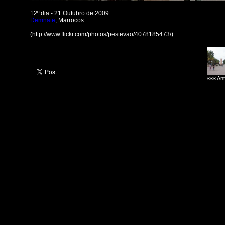
12º dia - 21 Outubro de 2009
Demnate
, Marrocos
(http://www.flickr.com/photos/pestevao/4078185473/)
««« Ant