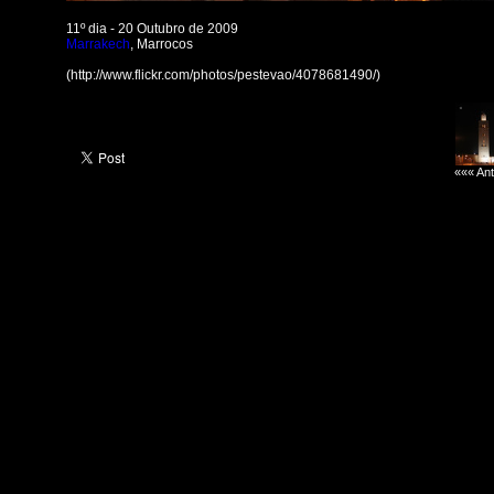
11º dia - 20 Outubro de 2009
Marrakech
, Marrocos
(http://www.flickr.com/photos/pestevao/4078681490/)
««« Ant