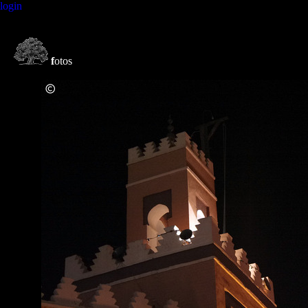
login
f
otos