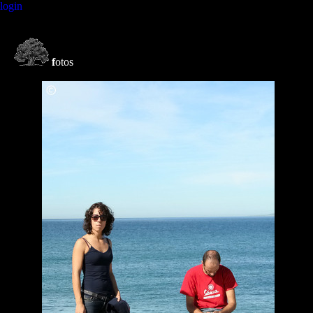
login
f
otos