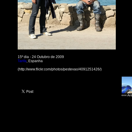
15º dia - 24 Outubro de 2009
Tarifa
, Espanha
(http://www.flickr.com/photos/pestevao/4091251426/)
««« Ant