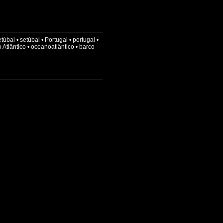
túbal
•
setúbal
•
Portugal
•
portugal
•
 Atlântico
•
oceanoatlântico
•
barco