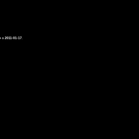
o
a
2011-01-17
.