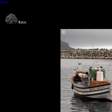
login
f
otos