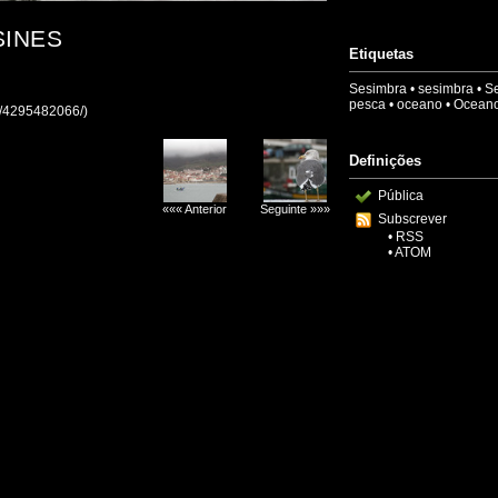
SINES
Etiquetas
Sesimbra
•
sesimbra
•
Se
pesca
•
oceano
•
Oceano
ao/4295482066/)
Definições
Pública
««« Anterior
Seguinte »»»
Subscrever
•
RSS
•
ATOM