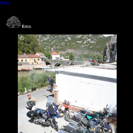
login
f
otos