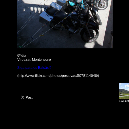
6º dia
Virpazar, Montenegro
Siga para os Balcãs!?!
(http://www.flickr.com/photos/pestevao/5078114048/)
««« Ant