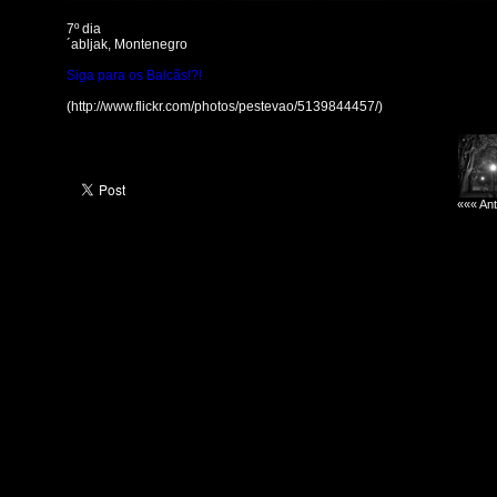
7º dia
´abljak, Montenegro
Siga para os Balcãs!?!
(http://www.flickr.com/photos/pestevao/5139844457/)
««« Ant