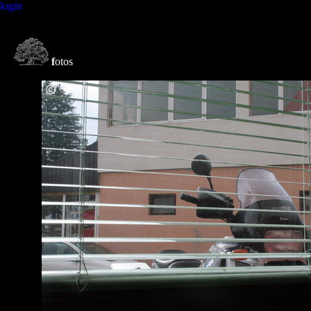
login
f
otos