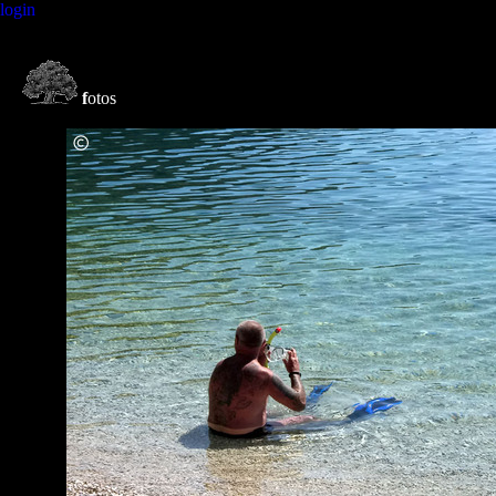
login
f
otos