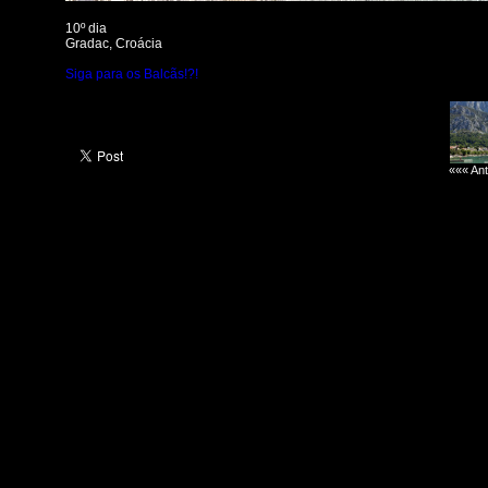
10º dia
Gradac, Croácia
Siga para os Balcãs!?!
««« Ant