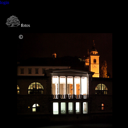
login
f
otos