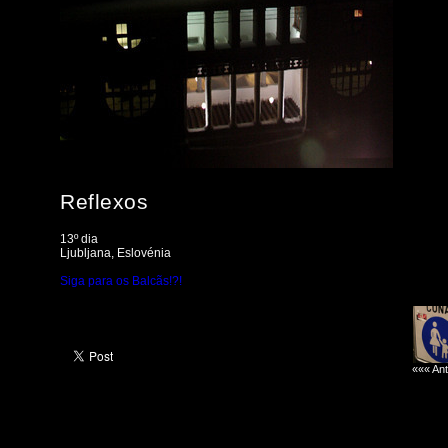
Reflexos
13º dia
Ljubljana, Eslovénia
Siga para os Balcãs!?!
««« Ant