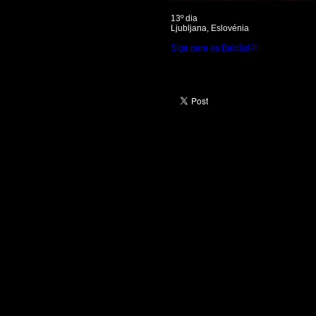
13º dia
Ljubljana, Eslovénia
Siga para os Balcãs!?!