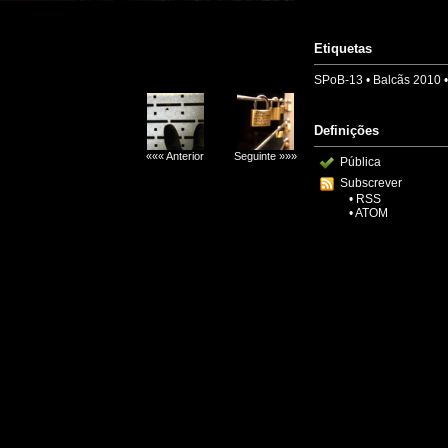
Etiquetas
SPoB-13
•
Balcãs 2010
Definições
««« Anterior
Seguinte »»»
Pública
Subscrever
•
RSS
•
ATOM