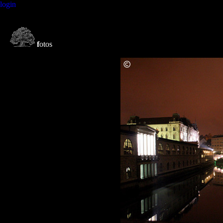
login
f
otos