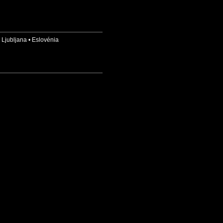
•
Ljubljana
•
Eslovénia