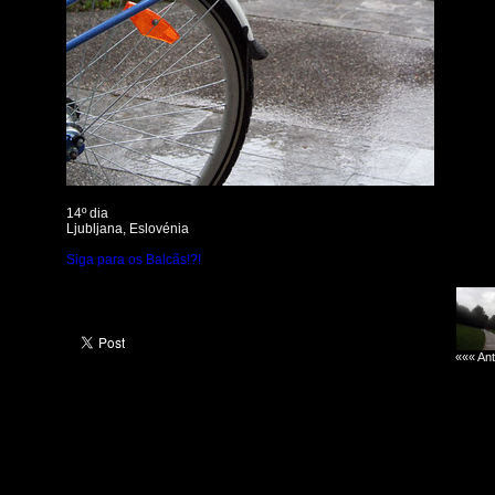
14º dia
Ljubljana, Eslovénia
Siga para os Balcãs!?!
««« Ant