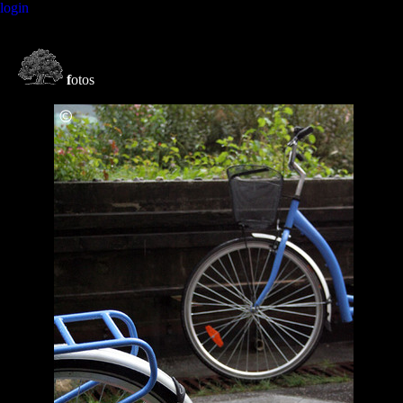
login
f
otos