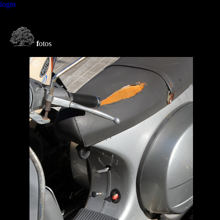
login
f
otos