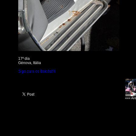
17º dia
Génova, Itália
Siga para os Balcãs!?!
««« Ant