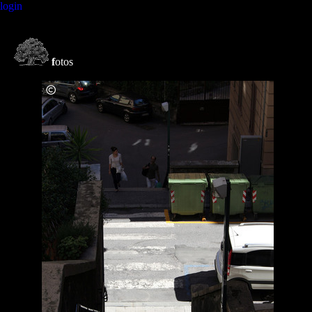
login
f
otos