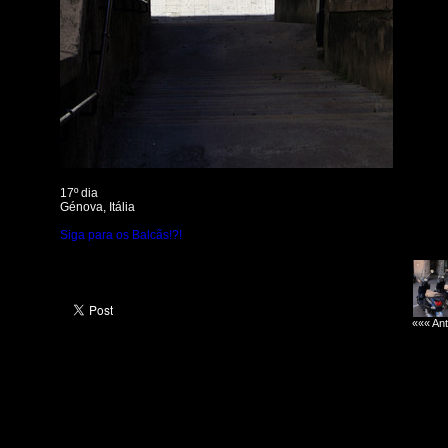
17º dia
Génova, Itália
Siga para os Balcãs!?!
««« Ant