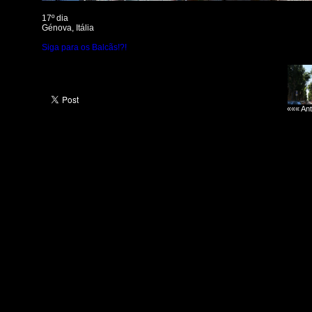
17º dia
Génova, Itália
Siga para os Balcãs!?!
««« Ant