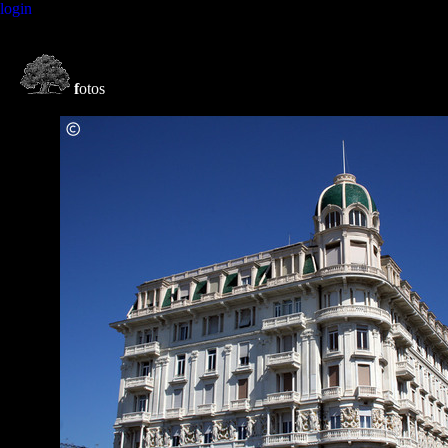
login
f
otos