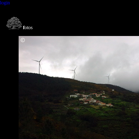
login
f
otos