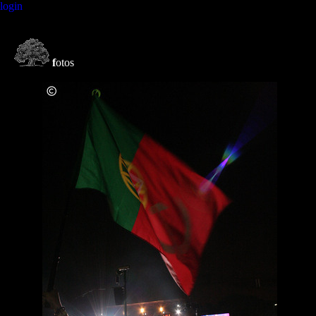
login
f
otos