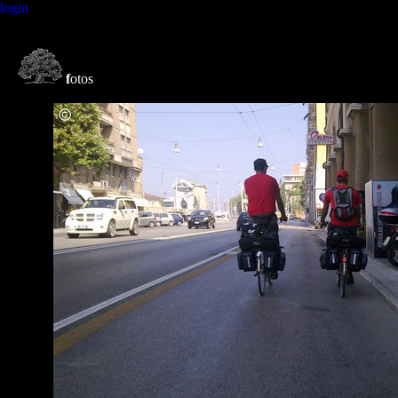
login
f
otos