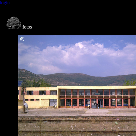
login
f
otos