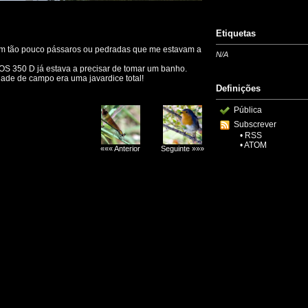
Etiquetas
em tão pouco pássaros ou pedradas que me estavam a
N/A
OS 350 D já estava a precisar de tomar um banho.
ade de campo era uma javardice total!
Definições
Pública
Subscrever
•
RSS
•
ATOM
««« Anterior
Seguinte »»»