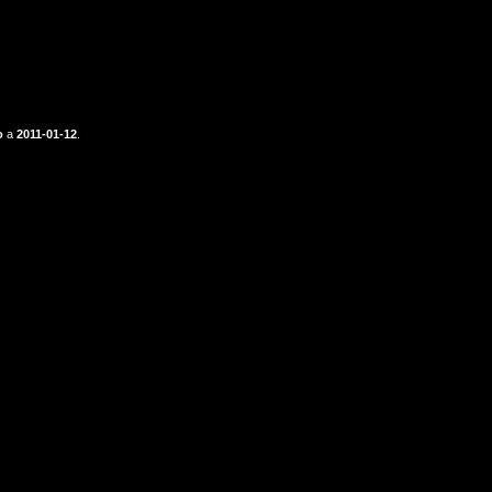
o
a
2011-01-12
.