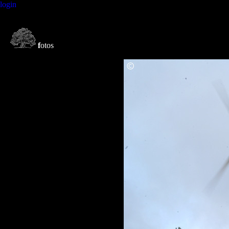
login
f
otos