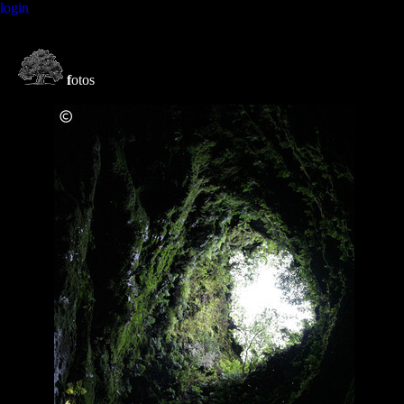
login
f
otos