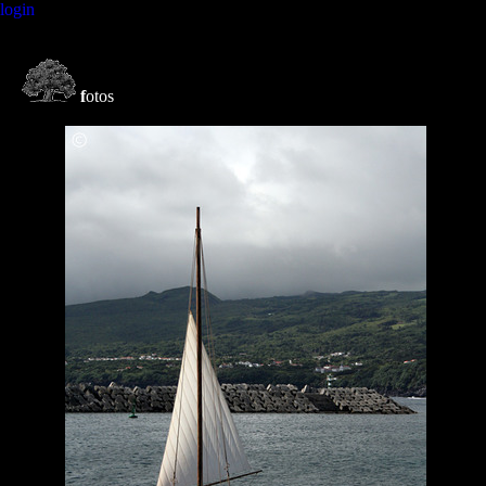
login
f
otos