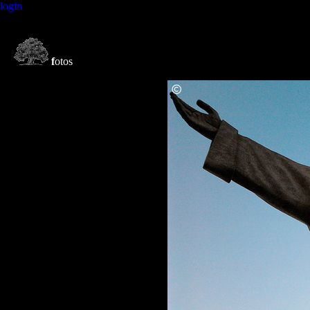
login
f
otos