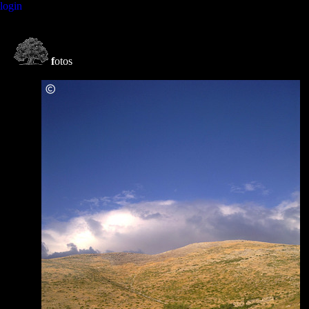
login
f
otos