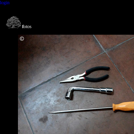
login
f
otos