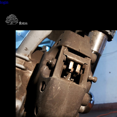
login
f
otos