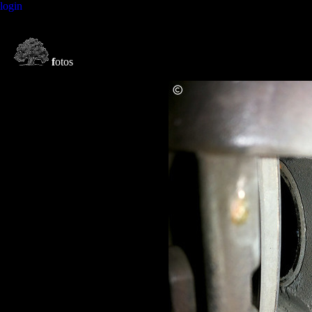
login
f
otos