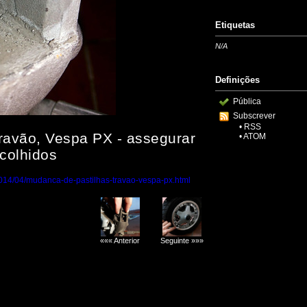
Etiquetas
N/A
Definições
Pública
Subscrever
•
RSS
ravão, Vespa PX - assegurar
•
ATOM
ecolhidos
2014/04/mudanca-de-pastilhas-travao-vespa-px.html
««« Anterior
Seguinte »»»