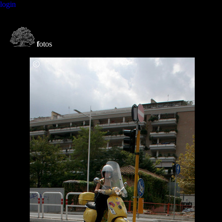
login
f
otos