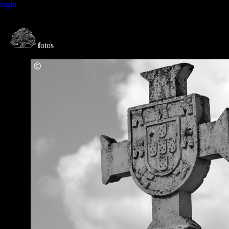
login
f
otos