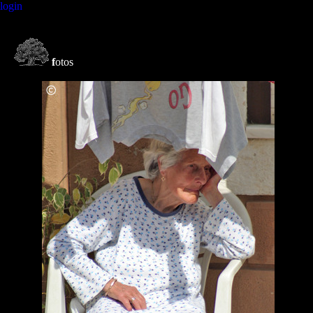
login
f
otos