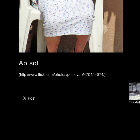
Ao sol...
(http://www.flickr.com/photos/pestevao/470454074/)
««« Ant