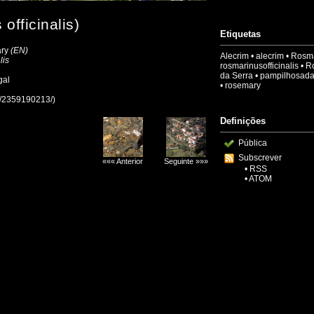
officinalis)
Etiquetas
ary
(EN)
Alecrim
•
alecrim
•
Rosmar
lis
rosmarinusofficinalis
•
R
da Serra
•
pampilhosada
gal
•
rosemary
ao/2359190213/)
Definições
Pública
Subscrever
««« Anterior
Seguinte »»»
•
RSS
•
ATOM