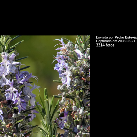
Enviada por
Pedro Estevã
Capturada em
2008-03-21
.
3314
fotos