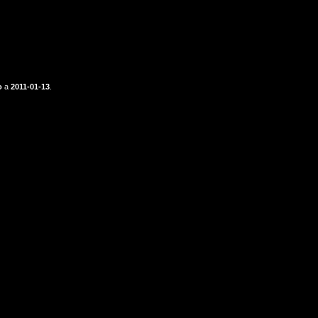
o
a
2011-01-13
.