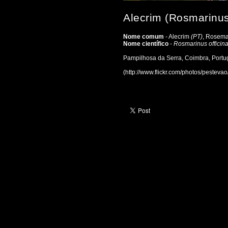
Alecrim (Rosmarinus 
Nome comum
- Alecrim
(PT)
, Rosem
Nome científico
-
Rosmarinus officina
Pampilhosa da Serra, Coimbra, Portu
(http://www.flickr.com/photos/pestev