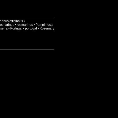
inus officinalis
•
osmarinus
•
rosmarinus
•
Pampilhosa
serra
•
Portugal
•
portugal
•
Rosemary