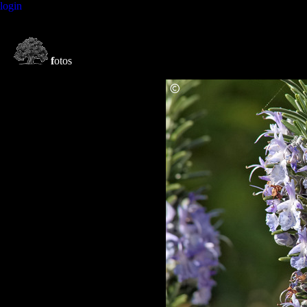
login
f
otos