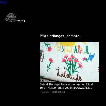
login
f
otos
P'las crianças, sempre.
Seixal, Portugal Para acompanhar: Ritual
Tejo - Nascer outra vez (http://www.flickr....
Enviada a
2011-01-14