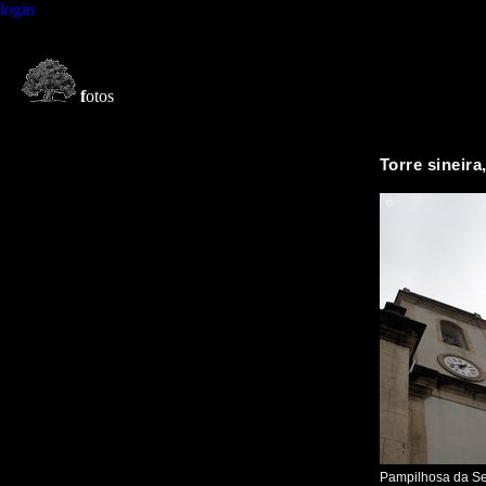
login
f
otos
Torre sineira,
Pampilhosa da Ser