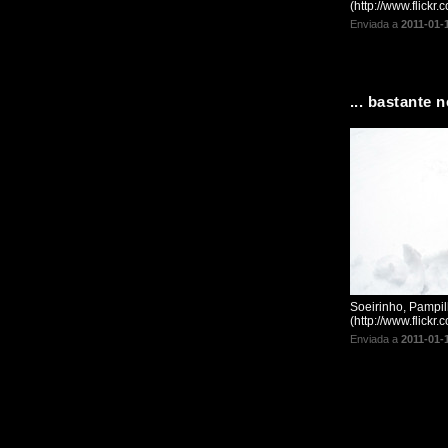
(http://www.flick
Enviada a
2011-01-
... bastante n
Soeirinho, Pampil
(http://www.flickr
Enviada a
2011-01-