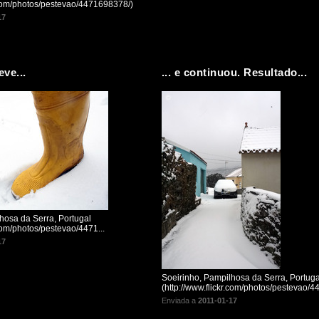
r.com/photos/pestevao/4471698378/)
17
eve...
... e continuou. Resultado...
hosa da Serra, Portugal
.com/photos/pestevao/4471...
17
Soeirinho, Pampilhosa da Serra, Portuga
(http://www.flickr.com/photos/pestevao/44
Enviada a
2011-01-17