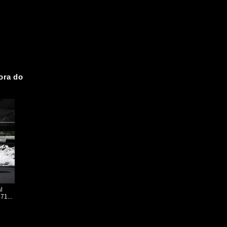
hora do
l
71...