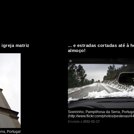
 igreja matriz
... e estradas cortadas até à 
almoço!
Soeirinho, Pampilhosa da Serra, Portuga
(http://www.flickr.com/photos/pestevao/44
Enviada a
2011-01-17
ra, Portugal