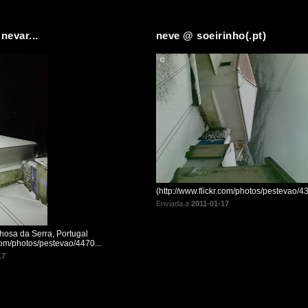
nevar...
neve @ soeirinho(.pt)
(http://www.flickr.com/photos/pestevao/
Enviada a
2011-01-17
hosa da Serra, Portugal
.com/photos/pestevao/4470...
17