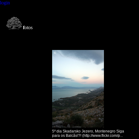
login
f
otos
5º dia Skadarsko Jezero, Montenegro Siga
para os Balcãs!?! (http://www.flickr.com/p...