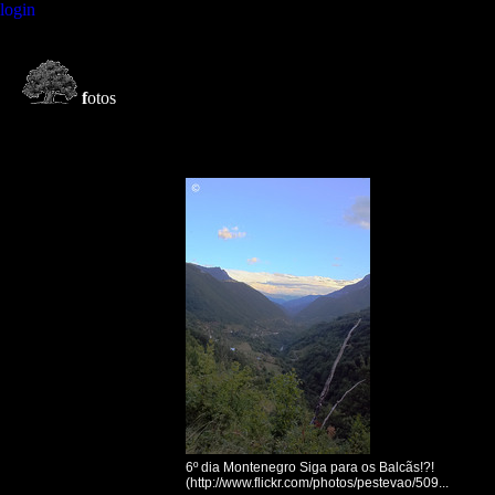
login
f
otos
6º dia Montenegro Siga para os Balcãs!?!
(http://www.flickr.com/photos/pestevao/509...