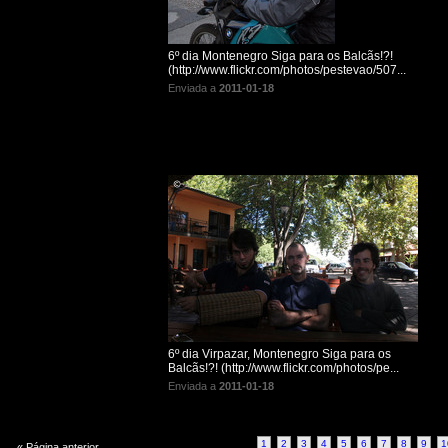
6º dia Montenegro Siga para os Balcãs!?!
(http://www.flickr.com/photos/pestevao/507...
Enviada a
2011-01-18
6º dia Virpazar, Montenegro Siga para os
Balcãs!?! (http://www.flickr.com/photos/pe...
Enviada a
2011-01-18
1
2
3
4
5
6
7
8
9
1
« Página anterior