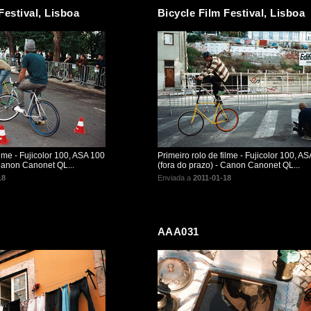
Festival, Lisboa
Bicycle Film Festival, Lisboa
ilme - Fujicolor 100, ASA 100
Primeiro rolo de filme - Fujicolor 100, A
 Canon Canonet QL...
(fora do prazo) - Canon Canonet QL...
18
Enviada a
2011-01-18
AAA031