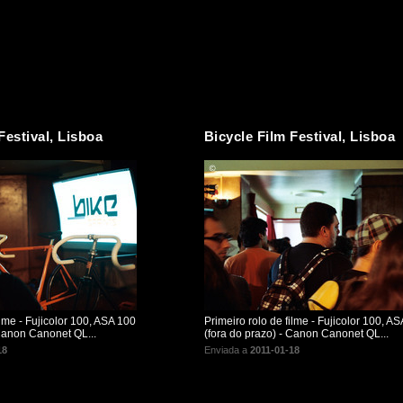
Festival, Lisboa
Bicycle Film Festival, Lisboa
ilme - Fujicolor 100, ASA 100
Primeiro rolo de filme - Fujicolor 100, A
 Canon Canonet QL...
(fora do prazo) - Canon Canonet QL...
18
Enviada a
2011-01-18