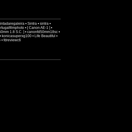
intadaregaleira
•
Sintra
•
sintra
•
rtugalfilmphoto
•
[ Canon AE-1 ]
•
50mm 1.8 S.C. ]
•
canonfd50mm18sc
•
•
konicasuperxg100
•
Life Beautiful
•
6
•
fdreviewc6