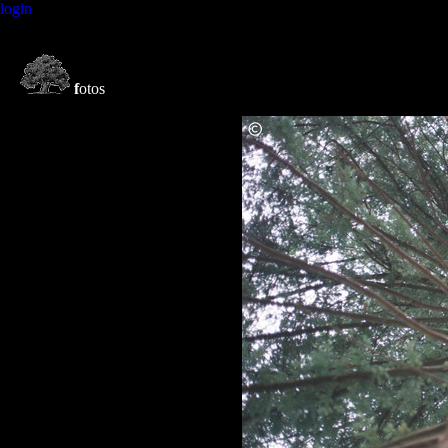
login
f
otos