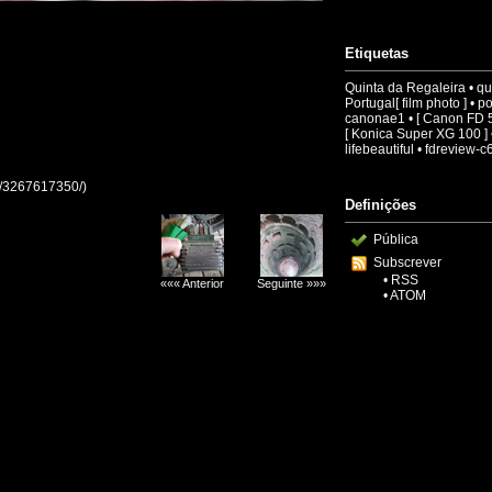
Etiquetas
Quinta da Regaleira
•
qu
Portugal[ film photo ]
•
po
canonae1
•
[ Canon FD 
[ Konica Super XG 100 ]
lifebeautiful
•
fdreview-c
ao/3267617350/)
Definições
Pública
Subscrever
•
RSS
««« Anterior
Seguinte »»»
•
ATOM