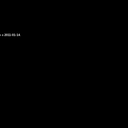
o
a
2011-01-14
.