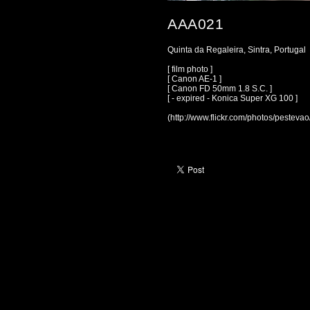
AAA021
Quinta da Regaleira, Sintra, Portugal
[ film photo ]
[ Canon AE-1 ]
[ Canon FD 50mm 1.8 S.C. ]
[ - expired - Konica Super XG 100 ]
(http://www.flickr.com/photos/pestev